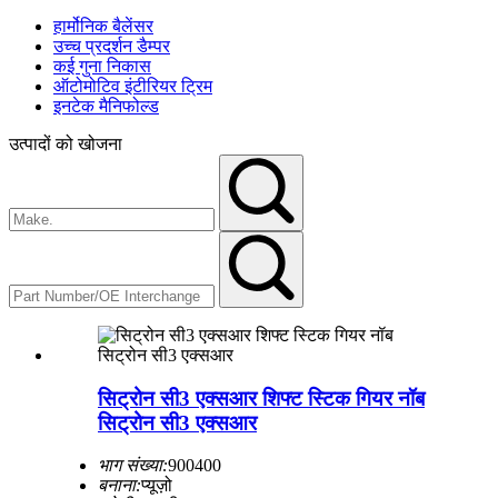
हार्मोनिक बैलेंसर
उच्च प्रदर्शन डैम्पर
कई गुना निकास
ऑटोमोटिव इंटीरियर ट्रिम
इनटेक मैनिफोल्ड
उत्पादों को खोजना
सिट्रोन सी3 एक्सआर शिफ्ट स्टिक गियर नॉब
सिट्रोन सी3 एक्सआर
भाग संख्या:
900400
बनाना:
प्यूज़ो