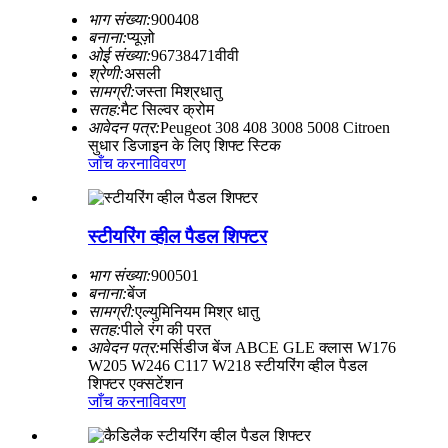
भाग संख्या:
900408
बनाना:
प्यूज़ो
ओई संख्या:
96738471वीवी
श्रेणी:
असली
सामग्री:
जस्ता मिश्रधातु
सतह:
मैट सिल्वर क्रोम
आवेदन पत्र:
Peugeot 308 408 3008 5008 Citroen
सुधार डिजाइन के लिए शिफ्ट स्टिक
जाँच करना
विवरण
स्टीयरिंग व्हील पैडल शिफ्टर
भाग संख्या:
900501
बनाना:
बेंज
सामग्री:
एल्युमिनियम मिश्र धातु
सतह:
पीले रंग की परत
आवेदन पत्र:
मर्सिडीज बेंज ABCE GLE क्लास W176
W205 W246 C117 W218 स्टीयरिंग व्हील पैडल
शिफ्टर एक्सटेंशन
जाँच करना
विवरण