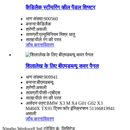
कैडिलैक स्टीयरिंग व्हील पैडल शिफ्टर
भाग संख्या:
900560
बनाना:
कैडिलैक
श्रेणी:
असली
सामग्री:
एल्युमिनियम मिश्र धातु
सतह:
पीले रंग की परत
जाँच करना
विवरण
शिलालेख के लिए बीएमडब्ल्यू कवर पैनल
भाग संख्या:
909941
बनाना:
बीएमडब्ल्यू
श्रेणी:
असली
सामग्री:
पीसी+एबीएस
सतह:
पीले रंग की परत
आवेदन पत्र:
BMW X3 M X4 G01 G02 X3
M40dX TX91 ट्रिम फॉर इंस्क्रिप्शन 51166819941
असली
जाँच करना
विवरण
Ningbo Werkwell Intl ट्रेडिंग कं, लिमिटेड