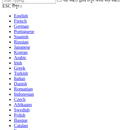
সার্চ করতে এন্টার টিপুন অথবা বন্ধ করতে
ESC টিপুন।
English
French
German
Portuguese
Spanish
Russian
Japanese
Korean
Arabic
Irish
Greek
Turkish
Italian
Danish
Romanian
Indonesian
Czech
Afrikaans
Swedish
Polish
Basque
Catalan