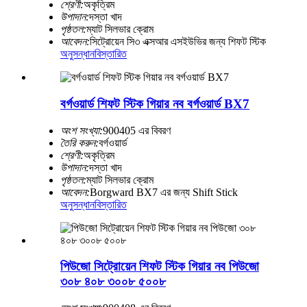
শ্রেণী:
অকৃত্রিম
উপাদান:
দস্তা খাদ
পৃষ্ঠতল:
ম্যাট সিলভার ক্রোম
আবেদন:
সিট্রোয়েন সি৩ এক্সআর এসইউভির জন্য শিফট স্টিক
অনুসন্ধান
বিস্তারিত
বর্গওয়ার্ড শিফট স্টিক গিয়ার নব বর্গওয়ার্ড BX7
অংশ সংখ্যা:
900405 এর বিবরণ
তৈরি করুন:
বর্গওয়ার্ড
শ্রেণী:
অকৃত্রিম
উপাদান:
দস্তা খাদ
পৃষ্ঠতল:
ম্যাট সিলভার ক্রোম
আবেদন:
Borgward BX7 এর জন্য Shift Stick
অনুসন্ধান
বিস্তারিত
পিউজো সিট্রোয়েন শিফট স্টিক গিয়ার নব পিউজো
৩০৮ ৪০৮ ৩০০৮ ৫০০৮