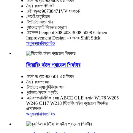
অংশ সংখ্যা:
900408 এর বিবরণ
তৈরি করুন:
পিউজিট
ওই নম্বর:
96738471VV সম্পর্কে
শ্রেণী:
অকৃত্রিম
উপাদান:
দস্তা খাদ
পৃষ্ঠতল:
ম্যাট সিলভার ক্রোম
আবেদন:
Peugeot 308 408 3008 5008 Citroen
Improvement Design এর জন্য Shift Stick
অনুসন্ধান
বিস্তারিত
স্টিয়ারিং হুইল প্যাডেল শিফটার
অংশ সংখ্যা:
900501 এর বিবরণ
তৈরি করুন:
বেঞ্জ
উপাদান:
অ্যালুমিনিয়াম খাদ
পৃষ্ঠতল:
ক্রোম প্লেটিং
আবেদন:
মার্সিডিজ বেঞ্জ ABCE GLE ক্লাস W176 W205
W246 C117 W218 স্টিয়ারিং হুইল প্যাডেল শিফটার
এক্সটেনশন
অনুসন্ধান
বিস্তারিত