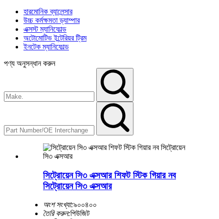
হারমোনিক ব্যালেন্সার
উচ্চ কর্মক্ষমতা ড্যাম্পার
এক্সস্ট ম্যানিফোল্ড
অটোমোটিভ ইন্টেরিয়র ট্রিম
ইনটেক ম্যানিফোল্ড
পণ্য অনুসন্ধান করুন
সিট্রোয়েন সি৩ এক্সআর শিফট স্টিক গিয়ার নব
সিট্রোয়েন সি৩ এক্সআর
অংশ সংখ্যা:
৯০০৪০০
তৈরি করুন:
পিউজিট