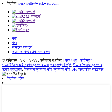
ইমেইল:
werkwell@werkwell.com
পণ্য
খবর
আমাদের সম্পর্কে
আমাদের সাথে যোগাযোগ করুন
© কপিরাইট - ২০১০-২০২২ : সর্বস্বত্ব সংরক্ষিত।
গরম পণ্য
-
সাইটম্যাপ
চায়না টর্সনাল ভাইব্রেশন ড্যাম্পার এবং ক্র্যাঙ্কশ্যাফ্ট পুলি
,
উচ্চ কর্মক্ষমতা ড্যাম্পার
,
সুরেলা ব্যালেন্সার
,
ক্রিসলার ড্যাম্পার পুলি
,
ড্যাম্পার পুলি
,
SFI হারমোনিক ব্যালেন্সার
,
ইমেইল পাঠান
x