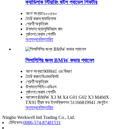
ক্যাডিলাক স্টিয়ারিং হুইল প্যাডেল শিফটার
অংশ সংখ্যা:
৯০০৫৬০
তৈরি করুন:
ক্যাডিলাক
শ্রেণী:
অকৃত্রিম
উপাদান:
অ্যালুমিনিয়াম খাদ
পৃষ্ঠতল:
ক্রোম প্লেটিং
অনুসন্ধান
বিস্তারিত
শিলালিপির জন্য BMW কভার প্যানেল
অংশ সংখ্যা:
909941 এর বিবরণ
তৈরি করুন:
বিএমডব্লিউ
শ্রেণী:
অকৃত্রিম
উপাদান:
পিসি+এবিএস
পৃষ্ঠতল:
ক্রোম প্লেটিং
আবেদন:
BMW X3 M X4 G01 G02 X3 M40dX
TX91 ট্রিম ফর ইনসক্রিপশন 51166819941 জেনুইন
অনুসন্ধান
বিস্তারিত
Ningbo Werkwell Intl Trading Co., Ltd.
টেলিফোন:
0086-574-87481531