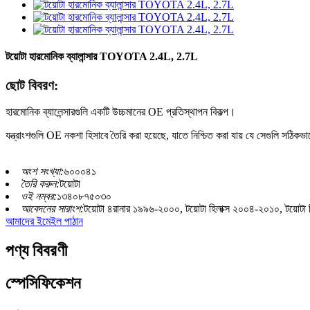
টয়োটা হারমোনিক ব্যালান্সার TOYOTA 2.4L, 2.7L
ছোট বিবরণ:
হারমোনিক ব্যালেন্সারগুলি একটি উচ্চমানের OE প্রতিস্থাপন বিকল্প।
যন্ত্রাংশগুলি OE নকশা হিসাবে তৈরি করা হয়েছে, যাতে নিশ্চিত করা যায় যে সেগুলি সঠিক
অংশ সংখ্যা:
৬০০০৪১
তৈরি করুন:
টয়োটা
ওই নম্বর:
১৩৪০৮৭৫০৩০
আবেদনের সারাংশ:
টয়োটা ৪রানার ১৯৯৬-২০০০, টয়োটা হিলাক্স ২০০৪-২০১০, টয়ো
আমাদের ইমেইল পাঠান
পণ্য বিবরণী
স্পেসিফিকেশন