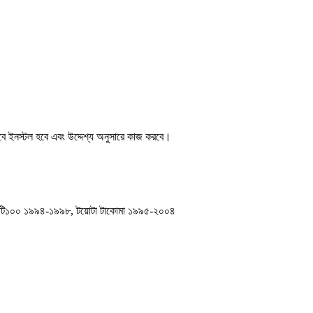
ভাবে ইনস্টল হবে এবং উদ্দেশ্য অনুসারে কাজ করবে।
টা টি১০০ ১৯৯৪-১৯৯৮, টয়োটা টাকোমা ১৯৯৫-২০০৪