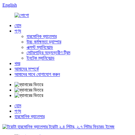
English
হোম
পণ্য
হারমোনিক ব্যালেন্সার
উচ্চ কর্মক্ষমতা ড্যাম্পার
এক্সস্ট ম্যানিফোল্ড
মোটরগাড়ির অভ্যন্তরীণ ট্রিম
ইনটেক ম্যানিফোল্ড
খবর
আমাদের সম্পর্কে
আমাদের সাথে যোগাযোগ করুন
হোম
পণ্য
হারমোনিক ব্যালেন্সার