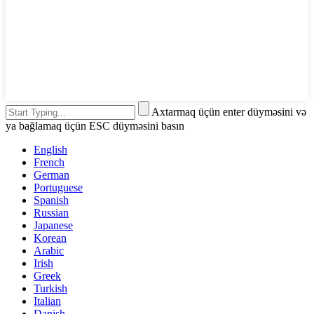
Axtarmaq üçün enter düyməsini və
ya bağlamaq üçün ESC düyməsini basın
English
French
German
Portuguese
Spanish
Russian
Japanese
Korean
Arabic
Irish
Greek
Turkish
Italian
Danish