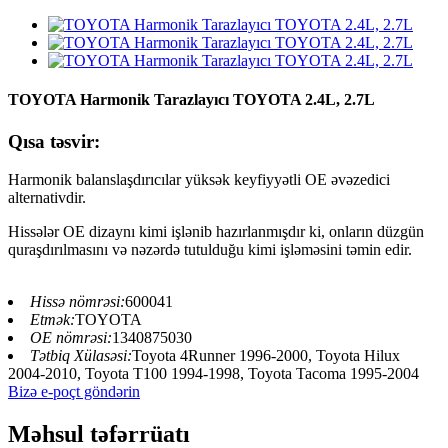
TOYOTA Harmonik Tarazlayıcı TOYOTA 2.4L, 2.7L
Qısa təsvir:
Harmonik balanslaşdırıcılar yüksək keyfiyyətli OE əvəzedici
alternativdir.
Hissələr OE dizaynı kimi işlənib hazırlanmışdır ki, onların düzgün
quraşdırılmasını və nəzərdə tutulduğu kimi işləməsini təmin edir.
Hissə nömrəsi:
600041
Etmək:
TOYOTA
OE nömrəsi:
1340875030
Tətbiq Xülasəsi:
Toyota 4Runner 1996-2000, Toyota Hilux
2004-2010, Toyota T100 1994-1998, Toyota Tacoma 1995-2004
Bizə e-poçt göndərin
Məhsul təfərrüatı