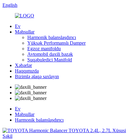
English
Ev
Məhsullar
Harmonik balanslaşdırıcı
Yüksək Performanslı Damper
Egzoz manifoldu
Avtomobil daxili bəzək
Suqəbuledici Manifold
Xəbərlər
Haqqımızda
Bizimlə əlaqə saxlayın
Ev
Məhsullar
Harmonik balanslaşdırıcı