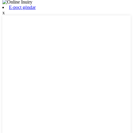
E-poçt göndər
x