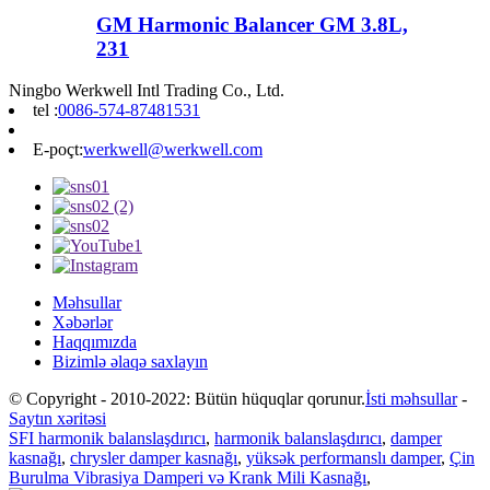
GM Harmonic Balancer GM 3.8L,
231
Ningbo Werkwell Intl Trading Co., Ltd.
tel :
0086-574-87481531
E-poçt:
werkwell@werkwell.com
Məhsullar
Xəbərlər
Haqqımızda
Bizimlə əlaqə saxlayın
© Copyright - 2010-2022: Bütün hüquqlar qorunur.
İsti məhsullar
-
Saytın xəritəsi
SFI harmonik balanslaşdırıcı
,
harmonik balanslaşdırıcı
,
damper
kasnağı
,
chrysler damper kasnağı
,
yüksək performanslı damper
,
Çin
Burulma Vibrasiya Damperi və Krank Mili Kasnağı
,