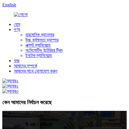
English
হোম
পণ্য
হারমোনিক ব্যালেন্সার
উচ্চ কর্মক্ষমতা ড্যাম্পার
এক্সস্ট ম্যানিফোল্ড
অটোমোটিভ ইন্টেরিয়র ট্রিম
ইনটেক ম্যানিফোল্ড
খবর
আমাদের সম্পর্কে
আমাদের সাথে যোগাযোগ করুন
কেন আমাদের নির্বাচন করেছে
01
ই এম / ওডিএম