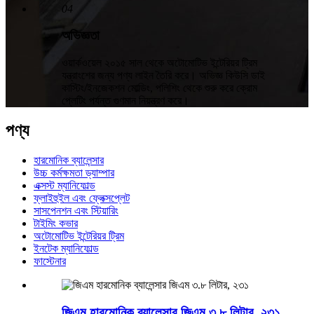
04
অভিজ্ঞতা
ওয়ার্কওয়েল ২০১৫ সাল থেকে অটোমোটিভ ইন্টেরিয়র ট্রিম
যন্ত্রাংশের জন্য পণ্য লাইন তৈরি করে। অভিজ্ঞ কিউসি ডাই
কাস্টিং/ইনজেকশন মোল্ডিং, পলিশিং থেকে শুরু করে ক্রোম
প্লেটিং পর্যন্ত গুণমান নিয়ন্ত্রণ করে।
পণ্য
হারমোনিক ব্যালেন্সার
উচ্চ কর্মক্ষমতা ড্যাম্পার
এক্সস্ট ম্যানিফোল্ড
ফ্লাইহুইল এবং ফ্লেক্সপ্লেট
সাসপেনশন এবং স্টিয়ারিং
টাইমিং কভার
অটোমোটিভ ইন্টেরিয়র ট্রিম
ইনটেক ম্যানিফোল্ড
ফাস্টেনার
জিএম হারমোনিক ব্যালেন্সার জিএম ৩.৮ লিটার, ২৩১