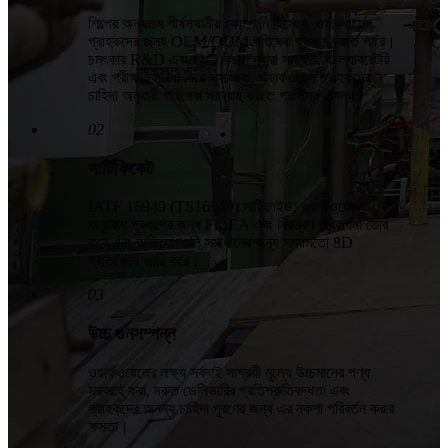
শিল্পের অন্যতম শীর্ষস্থানীয় কোম্পানি হিসেবে, ওয়ার্কওয়েল
গ্রাহকদের জন্য OEM/ODM পরিষেবা প্রদান করতে পারে।
চমৎকার R&D এবং QC বিভাগ দ্বারা সমর্থিত, যা ল্যাবরেটরি
এবং পরীক্ষার সুবিধা দিয়ে সুসজ্জিত, ওয়ার্কওয়েল গ্রাহকদের
চাহিদা অনুযায়ী পরিষেবা সরবরাহ করতে প্রতিশ্রুতিবদ্ধ।
02
সার্টিফিকেট
IATF 16949 (TS16949) সার্টিফাইড, ওয়ার্কওয়েল
অনুরোধ প্রকল্পের জন্য FMEA এবং নিয়ন্ত্রণ পরিকল্পনা তৈরি
করে এবং অভিযোগগুলি সমাধানের জন্য সময়মতো 8D
প্রতিবেদন জারি করে।
03
উচ্চ গুনসম্পন্ন
ওয়ার্কওয়েলের লক্ষ্য সর্বদাই সাশ্রয়ী মূল্যে উচ্চমানের পণ্য
সরবরাহ করা, দ্রুত ডেলিভারির প্রতিশ্রুতিবদ্ধতা এবং
গ্রাহকদের অনন্য চাহিদা পূরণের জন্য এর নকশা পরিবর্তন করার
ক্ষমতা।