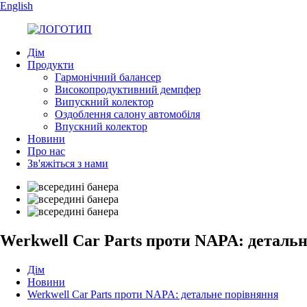
English
Дім
Продукти
Гармонічний балансер
Високопродуктивний демпфер
Випускний колектор
Оздоблення салону автомобіля
Впускний колектор
Новини
Про нас
Зв'яжіться з нами
Werkwell Car Parts проти NAPA: деталь
Дім
Новини
Werkwell Car Parts проти NAPA: детальне порівняння