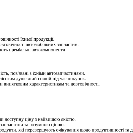
овічності їхньої продукції.
овговічності автомобільних запчастин.
ають преміальні автокомпоненти.
сть, пов'язані з їхніми автозапчастинами.
лієнтам душевний спокій під час покупок.
и винятковим характеристикам та довговічності.
чи доступну ціну з найвищою якістю.
озапчастини за розумною ціною.
родукти, які перевершують очікування щодо продуктивності та д