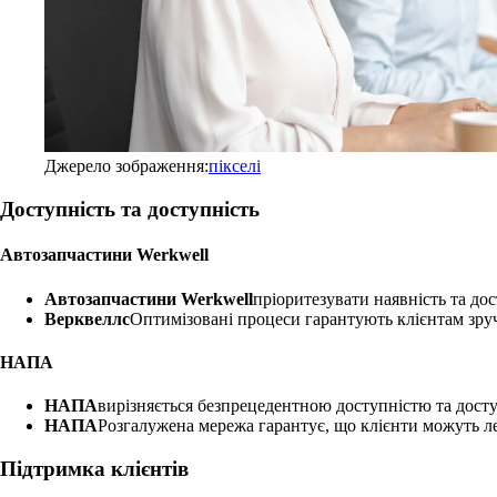
Джерело зображення:
пікселі
Доступність та доступність
Автозапчастини Werkwell
Автозапчастини Werkwell
пріоритезувати наявність та до
Верквеллс
Оптимізовані процеси гарантують клієнтам зру
НАПА
НАПА
вирізняється безпрецедентною доступністю та досту
НАПА
Розгалужена мережа гарантує, що клієнти можуть л
Підтримка клієнтів