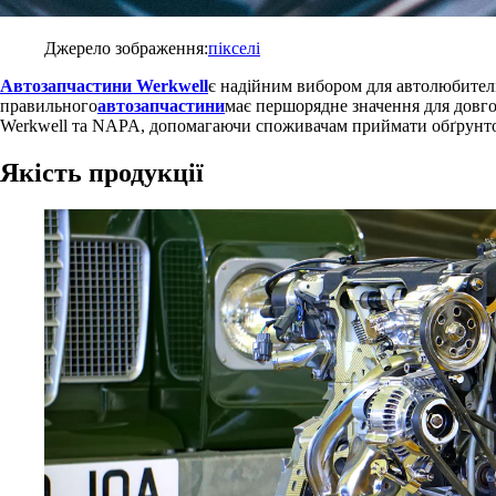
Джерело зображення:
пікселі
Автозапчастини Werkwell
є надійним вибором для автолюбителі
правильного
автозапчастини
має першорядне значення для довгов
Werkwell та NAPA, допомагаючи споживачам приймати обґрунто
Якість продукції