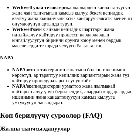
Werkwell унаа тетиктери
кардарлардын канааттануусун
жана жан тынчтыгын камсыз кылуу, бекем кепилдик
камтуу жана кыйынчылыксыз кайтаруу саясаты менен өз
өнүмдөрүнүн артында туруп.
Werkwell's
ачык-айкын кепилдик шарттары жана
натыйжалуу кайтаруу процесси кардарлардын
ынгайлуулугун биринчи орунга коюу менен бардык
маселелерди тез арада чечүүгө багытталган.
NAPA
NAPA
авто тетиктеринин сапатына болгон ишенимин
көрсөтүп, ар тараптуу кепилдик варианттарын жана түз
кайтаруу процедураларын сунуштайт.
NAPA's
кепилдиктерди урматтоо жана жылмакай
кайтарып алуу үчүн берилгендик, алардын кардарлардын
ишенимин жана канааттануусун камсыз кылууга
умтулуусун чагылдырат.
Көп берилүүчү суроолор (FAQ)
Жалпы тынчсыздануулар