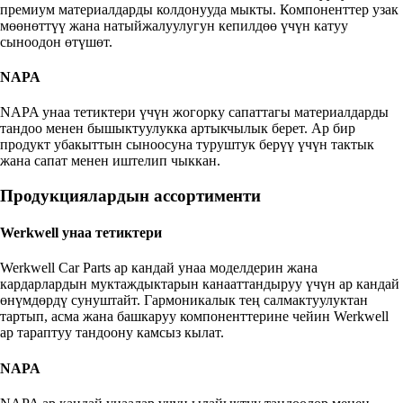
премиум материалдарды колдонууда мыкты. Компоненттер узак
мөөнөттүү жана натыйжалуулугун кепилдөө үчүн катуу
сыноодон өтүшөт.
NAPA
NAPA унаа тетиктери үчүн жогорку сапаттагы материалдарды
тандоо менен бышыктуулукка артыкчылык берет. Ар бир
продукт убакыттын сыноосуна туруштук берүү үчүн тактык
жана сапат менен иштелип чыккан.
Продукциялардын ассортименти
Werkwell унаа тетиктери
Werkwell Car Parts ар кандай унаа моделдерин жана
кардарлардын муктаждыктарын канааттандыруу үчүн ар кандай
өнүмдөрдү сунуштайт. Гармоникалык тең салмактуулуктан
тартып, асма жана башкаруу компоненттерине чейин Werkwell
ар тараптуу тандоону камсыз кылат.
NAPA