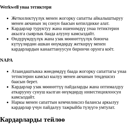
Werkwell унаа тетиктери
Жеткиликтүүлүк менен жогорку сапатты айкалыштыруу
менен акчанын эң сонун баасын кепилдикке алат.
Кардарлар туруктуу жана ишенимдүү унаа тетиктерин
акылга сыярлык баада алууну камсыздайт.
Өндүрүмдүүлүк жана узак мөөнөттүүлүк боюнча
күтүүлөрдөн ашкан өнүмдөрдү жеткирүү менен
кардарлардын канааттануусун биринчи орунга коёт.
NAPA
Атаандаштыкка жөндөмдүү баада жогорку сапаттагы унаа
тетиктерин камсыз кылуу менен акчанын теңдешсиз
баасын берет.
Кардарлар узак мөөнөттүү пайдаларды жана оптималдуу
аткарууну сунуш кылган өнүмдөрдү инвестициялоосун
камсыздайт.
Наркы менен сапаттын кемчиликсиз балансы аркылуу
кардарлар үчүн пайдалуу тажрыйба түзүүгө умтулат.
Кардарларды тейлөө