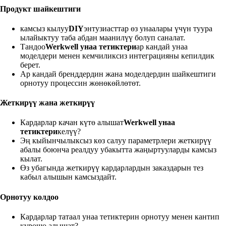
Продукт шайкештиги
камсыз кылуу
DIY
энтузиасттар өз унаалары үчүн туура
ылайыктуу таба абдан маанилүү болуп саналат.
Тандоо
Werkwell унаа тетиктери
ар кандай унаа
моделдери менен кемчиликсиз интеграцияны кепилдик
берет.
Ар кандай бренддердин жана моделдердин шайкештиги
орнотуу процессин жөнөкөйлөтөт.
Жеткирүү жана жеткирүү
Кардарлар качан күтө алышат
Werkwell унаа
тетиктери
келүү?
Эң кыйынчылыксыз көз салуу параметрлери жеткирүү
абалы боюнча реалдуу убакытта жаңыртууларды камсыз
кылат.
Өз убагында жеткирүү кардарлардын заказдарын тез
кабыл алышын камсыздайт.
Орнотуу колдоо
Кардарлар татаал унаа тетиктерин орнотуу менен кантип
күрөшө алышат?