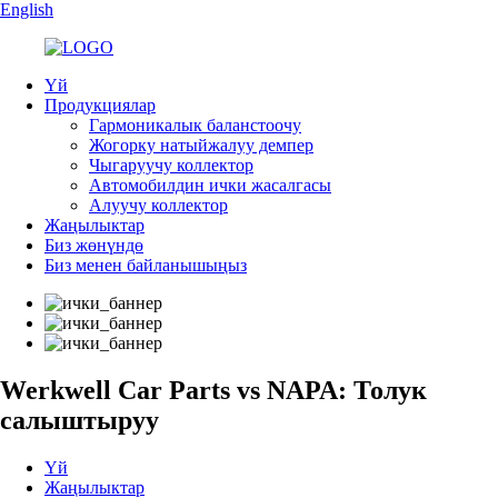
English
Үй
Продукциялар
Гармоникалык баланстоочу
Жогорку натыйжалуу демпер
Чыгаруучу коллектор
Автомобилдин ички жасалгасы
Алуучу коллектор
Жаңылыктар
Биз жөнүндө
Биз менен байланышыңыз
Werkwell Car Parts vs NAPA: Толук
салыштыруу
Үй
Жаңылыктар