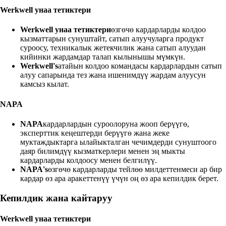
Werkwell унаа тетиктери
Werkwell унаа тетиктери
өзгөчө кардарларды колдоо
кызматтарын сунуштайт, сатып алуучуларга продукт
суроосу, техникалык жетекчилик жана сатып алуудан
кийинки жардамдар талап кылынышы мүмкүн.
Werkwell's
атайын колдоо командасы кардарлардын сатып
алуу сапарында тез жана ишенимдүү жардам алуусун
камсыз кылат.
NAPA
NAPA
кардарлардын суроолоруна жооп берүүгө,
эксперттик кеңештерди берүүгө жана жеке
муктаждыктарга ылайыкталган чечимдерди сунуштоого
даяр билимдүү кызматкерлери менен эң мыкты
кардарларды колдоосу менен белгилүү.
NAPA's
өзгөчө кардарларды тейлөө милдеттенмеси ар бир
кардар өз ара аракеттенүү үчүн оң өз ара кепилдик берет.
Кепилдик жана кайтаруу
Werkwell унаа тетиктери