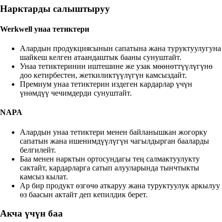
Нарктарды салыштыруу
Werkwell унаа тетиктери
Алардын продукциясынын сапатына жана туруктуулугуна
шайкеш келген атаандаштык бааны сунуштайт.
Унаа тетиктеринин иштешине же узак мөөнөттүүлүгүнө
доо кетирбестен, жеткиликтүүлүгүн камсыздайт.
Премиум унаа тетиктерин издеген кардарлар үчүн
үнөмдүү чечимдерди сунуштайт.
NAPA
Алардын унаа тетиктери менен байланышкан жогорку
сапатын жана ишенимдүүлүгүн чагылдырган бааларды
белгилейт.
Баа менен нарктын ортосундагы тең салмактуулукту
сактайт, кардарларга сатып алууларында тынчтыкты
камсыз кылат.
Ар бир продукт өзгөчө аткаруу жана туруктуулук аркылуу
өз баасын актайт деп кепилдик берет.
Акча үчүн баа