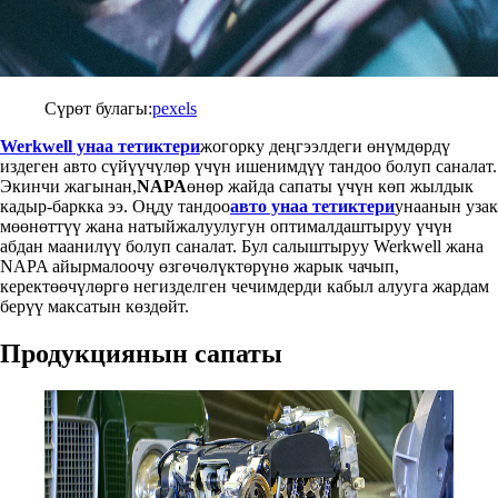
Сүрөт булагы:
pexels
Werkwell унаа тетиктери
жогорку деңгээлдеги өнүмдөрдү
издеген авто сүйүүчүлөр үчүн ишенимдүү тандоо болуп саналат.
Экинчи жагынан,
NAPA
өнөр жайда сапаты үчүн көп жылдык
кадыр-баркка ээ. Оңду тандоо
авто унаа тетиктери
унаанын узак
мөөнөттүү жана натыйжалуулугун оптималдаштыруу үчүн
абдан маанилүү болуп саналат. Бул салыштыруу Werkwell жана
NAPA айырмалоочу өзгөчөлүктөрүнө жарык чачып,
керектөөчүлөргө негизделген чечимдерди кабыл алууга жардам
берүү максатын көздөйт.
Продукциянын сапаты