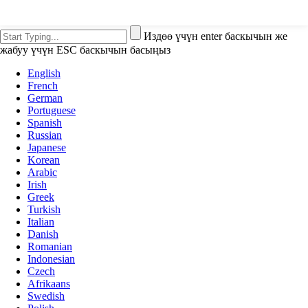
Издөө үчүн enter баскычын же
жабуу үчүн ESC баскычын басыңыз
English
French
German
Portuguese
Spanish
Russian
Japanese
Korean
Arabic
Irish
Greek
Turkish
Italian
Danish
Romanian
Indonesian
Czech
Afrikaans
Swedish