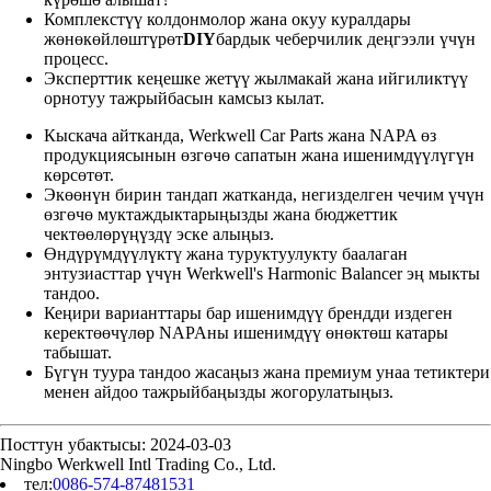
Комплекстүү колдонмолор жана окуу куралдары
жөнөкөйлөштүрөт
DIY
бардык чеберчилик деңгээли үчүн
процесс.
Эксперттик кеңешке жетүү жылмакай жана ийгиликтүү
орнотуу тажрыйбасын камсыз кылат.
Кыскача айтканда, Werkwell Car Parts жана NAPA өз
продукциясынын өзгөчө сапатын жана ишенимдүүлүгүн
көрсөтөт.
Экөөнүн бирин тандап жатканда, негизделген чечим үчүн
өзгөчө муктаждыктарыңызды жана бюджеттик
чектөөлөрүңүздү эске алыңыз.
Өндүрүмдүүлүктү жана туруктуулукту баалаган
энтузиасттар үчүн Werkwell's Harmonic Balancer эң мыкты
тандоо.
Кеңири варианттары бар ишенимдүү брендди издеген
керектөөчүлөр NAPAны ишенимдүү өнөктөш катары
табышат.
Бүгүн туура тандоо жасаңыз жана премиум унаа тетиктери
менен айдоо тажрыйбаңызды жогорулатыңыз.
Посттун убактысы: 2024-03-03
Ningbo Werkwell Intl Trading Co., Ltd.
тел:
0086-574-87481531