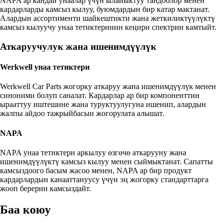
NAPA ар кандай унаалар үчүн ылайыктуу тандоолор менен
кардарларды камсыз кылуу, буюмдардын бир катар мактанат.
Алардын ассортименти шайкештикти жана жеткиликтүүлүктү
камсыз кылуучу унаа тетиктеринин кеңири спектрин камтыйт.
Аткаруучулук жана ишенимдүүлүк
Werkwell унаа тетиктери
Werkwell Car Parts жогорку аткаруу жана ишенимдүүлүк менен
синоними болуп саналат. Кардарлар ар бир компоненттин
ырааттуу иштешине жана туруктуулугуна ишенип, алардын
жалпы айдоо тажрыйбасын жогорулата алышат.
NAPA
NAPA унаа тетиктери аркылуу өзгөчө аткарууну жана
ишенимдүүлүктү камсыз кылуу менен сыймыктанат. Сапатты
камсыздоого басым жасоо менен, NAPA ар бир продукт
кардарлардын канааттануусу үчүн эң жогорку стандарттарга
жооп берерин камсыздайт.
Баа коюу