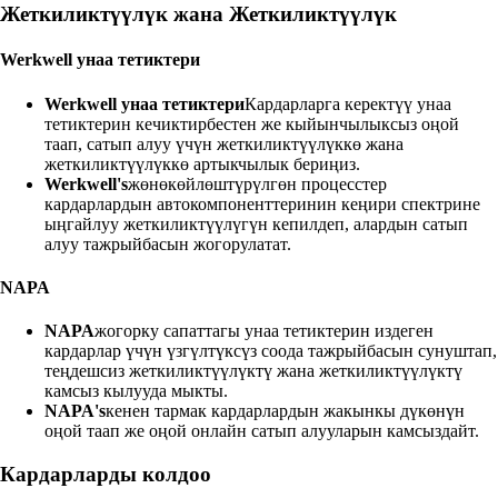
Жеткиликтүүлүк жана Жеткиликтүүлүк
Werkwell унаа тетиктери
Werkwell унаа тетиктери
Кардарларга керектүү унаа
тетиктерин кечиктирбестен же кыйынчылыксыз оңой
таап, сатып алуу үчүн жеткиликтүүлүккө жана
жеткиликтүүлүккө артыкчылык бериңиз.
Werkwell's
жөнөкөйлөштүрүлгөн процесстер
кардарлардын автокомпоненттеринин кеңири спектрине
ыңгайлуу жеткиликтүүлүгүн кепилдеп, алардын сатып
алуу тажрыйбасын жогорулатат.
NAPA
NAPA
жогорку сапаттагы унаа тетиктерин издеген
кардарлар үчүн үзгүлтүксүз соода тажрыйбасын сунуштап,
теңдешсиз жеткиликтүүлүктү жана жеткиликтүүлүктү
камсыз кылууда мыкты.
NAPA's
кенен тармак кардарлардын жакынкы дүкөнүн
оңой таап же оңой онлайн сатып алууларын камсыздайт.
Кардарларды колдоо