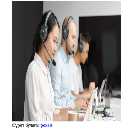
Сүрөт булагы:
pexels