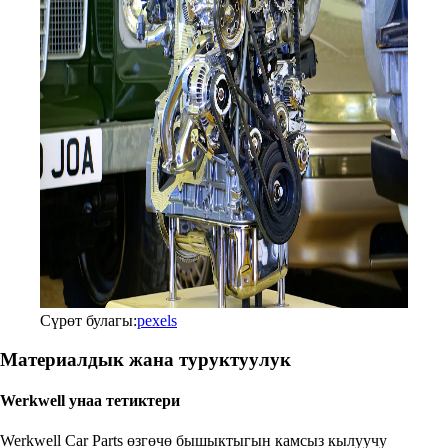
Сүрөт булагы:
pexels
Материалдык жана туруктуулук
Werkwell унаа тетиктери
Werkwell Car Parts өзгөчө бышыктыгын камсыз кылуучу