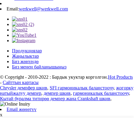
Email:
werkwell@werkwell.com
Продукциялар
Жаңылыктар
Биз жөнүндө
Биз менен байланышыңыз
© Copyright - 2010-2022 : Бардык укуктар корголгон.
Hot Products
-
Сайттын картасы
Chrysler демпфер шкив
,
SFI гармоникалык баланстоочу
,
жогорку
натыйжалуу демпер
,
демпер шкив
,
гармоникалык баланстоочу
,
Кытай буралма титирөө демпер жана Crankshaft шкив
,
Email жөнөтүү
x