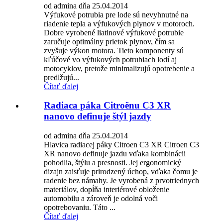
od admina dňa 25.04.2014
Výfukové potrubia pre lode sú nevyhnutné na
riadenie tepla a výfukových plynov v motoroch.
Dobre vyrobené liatinové výfukové potrubie
zaručuje optimálny prietok plynov, čím sa
zvyšuje výkon motora. Tieto komponenty sú
kľúčové vo výfukových potrubiach lodí aj
motocyklov, pretože minimalizujú opotrebenie a
predlžujú...
Čítať ďalej
Radiaca páka Citroënu C3 XR
nanovo definuje štýl jazdy
od admina dňa 25.04.2014
Hlavica radiacej páky Citroen C3 XR Citroen C3
XR nanovo definuje jazdu vďaka kombinácii
pohodlia, štýlu a presnosti. Jej ergonomický
dizajn zaisťuje prirodzený úchop, vďaka čomu je
radenie bez námahy. Je vyrobená z prvotriednych
materiálov, dopĺňa interiérové ​​obloženie
automobilu a zároveň je odolná voči
opotrebovaniu. Táto ...
Čítať ďalej