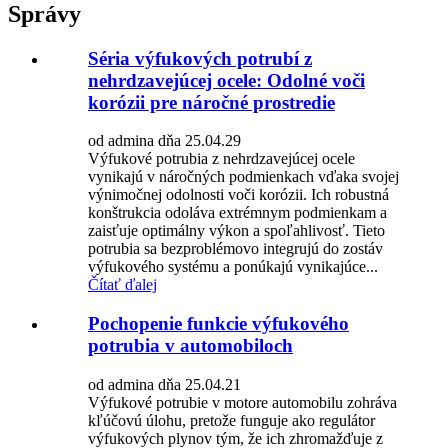
Správy
Séria výfukových potrubí z
nehrdzavejúcej ocele: Odolné voči
korózii pre náročné prostredie
od admina dňa 25.04.29
Výfukové potrubia z nehrdzavejúcej ocele
vynikajú v náročných podmienkach vďaka svojej
výnimočnej odolnosti voči korózii. Ich robustná
konštrukcia odoláva extrémnym podmienkam a
zaisťuje optimálny výkon a spoľahlivosť. Tieto
potrubia sa bezproblémovo integrujú do zostáv
výfukového systému a ponúkajú vynikajúce...
Čítať ďalej
Pochopenie funkcie výfukového
potrubia v automobiloch
od admina dňa 25.04.21
Výfukové potrubie v motore automobilu zohráva
kľúčovú úlohu, pretože funguje ako regulátor
výfukových plynov tým, že ich zhromažďuje z