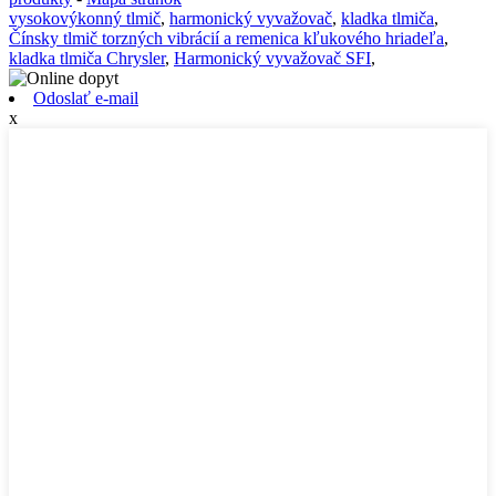
vysokovýkonný tlmič
,
harmonický vyvažovač
,
kladka tlmiča
,
Čínsky tlmič torzných vibrácií a remenica kľukového hriadeľa
,
kladka tlmiča Chrysler
,
Harmonický vyvažovač SFI
,
Odoslať e-mail
x