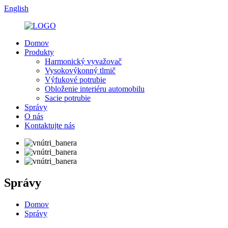
English
Domov
Produkty
Harmonický vyvažovač
Vysokovýkonný tlmič
Výfukové potrubie
Obloženie interiéru automobilu
Sacie potrubie
Správy
O nás
Kontaktujte nás
Správy
Domov
Správy