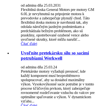
od admina dňa 25.03.2031
Flexibilná doska General Motors pre motory GM
6.0L je nevyhnutná na pripojenie motora k
prevodovke a zabezpečuje plynulý chod. Táto
flexibilná doska motora je navrhnutá tak, aby
odolala náročným jazdným podmienkam a
predchádzala bežným problémom, ako sú
praskliny, opotrebované ozubené vence alebo
uvoľnené skrutky, ktoré môžu narušiť...
Čítať ďalej
Uvoľnite pretekársku silu so sacími
potrubiami Werkwell
od admina dňa 25.03.24
Pretekárske motory vyžadujú presnosť, kde
každý komponent musí bezproblémovo
spolupracovať, aby sa dosiahol maximálny
výkon. Vysokovýkonné sacie potrubie je v tomto
procese kľúčovým prvkom, ktorý zabezpečuje
rovnomerné rozdeľovanie vzduchu do valcov pre
optimálne spaľovanie a výkon. V dynamickom
vzťahu...
Čítať ďalej