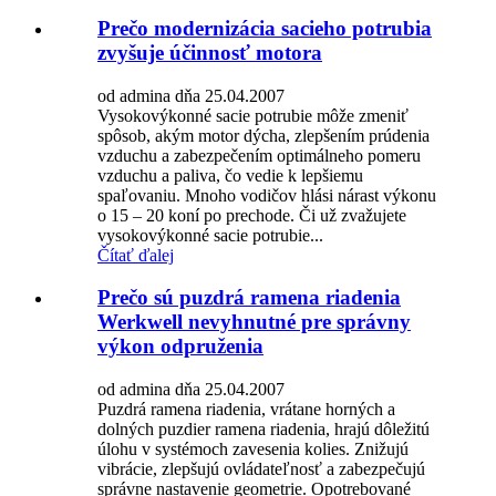
Prečo modernizácia sacieho potrubia
zvyšuje účinnosť motora
od admina dňa 25.04.2007
Vysokovýkonné sacie potrubie môže zmeniť
spôsob, akým motor dýcha, zlepšením prúdenia
vzduchu a zabezpečením optimálneho pomeru
vzduchu a paliva, čo vedie k lepšiemu
spaľovaniu. Mnoho vodičov hlási nárast výkonu
o 15 – 20 koní po prechode. Či už zvažujete
vysokovýkonné sacie potrubie...
Čítať ďalej
Prečo sú puzdrá ramena riadenia
Werkwell nevyhnutné pre správny
výkon odpruženia
od admina dňa 25.04.2007
Puzdrá ramena riadenia, vrátane horných a
dolných puzdier ramena riadenia, hrajú dôležitú
úlohu v systémoch zavesenia kolies. Znižujú
vibrácie, zlepšujú ovládateľnosť a zabezpečujú
správne nastavenie geometrie. Opotrebované