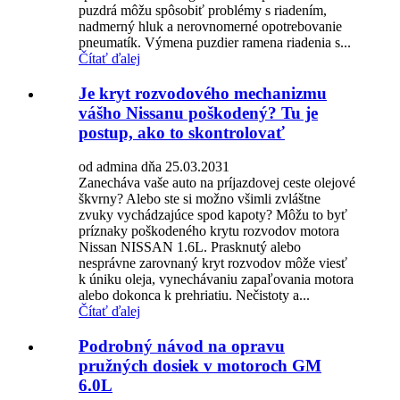
puzdrá môžu spôsobiť problémy s riadením,
nadmerný hluk a nerovnomerné opotrebovanie
pneumatík. Výmena puzdier ramena riadenia s...
Čítať ďalej
Je kryt rozvodového mechanizmu
vášho Nissanu poškodený? Tu je
postup, ako to skontrolovať
od admina dňa 25.03.2031
Zanecháva vaše auto na príjazdovej ceste olejové
škvrny? Alebo ste si možno všimli zvláštne
zvuky vychádzajúce spod kapoty? Môžu to byť
príznaky poškodeného krytu rozvodov motora
Nissan NISSAN 1.6L. Prasknutý alebo
nesprávne zarovnaný kryt rozvodov môže viesť
k úniku oleja, vynechávaniu zapaľovania motora
alebo dokonca k prehriatiu. Nečistoty a...
Čítať ďalej
Podrobný návod na opravu
pružných dosiek v motoroch GM
6.0L