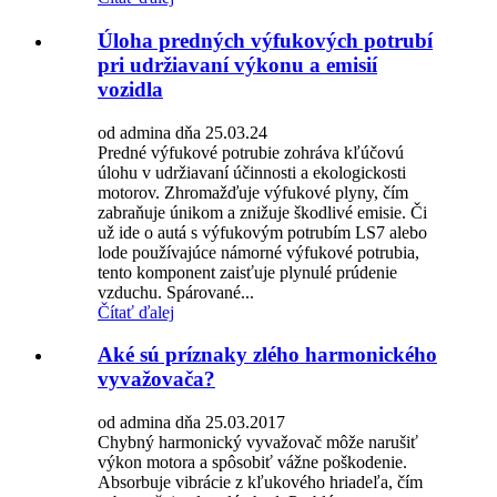
Úloha predných výfukových potrubí
pri udržiavaní výkonu a emisií
vozidla
od admina dňa 25.03.24
Predné výfukové potrubie zohráva kľúčovú
úlohu v udržiavaní účinnosti a ekologickosti
motorov. Zhromažďuje výfukové plyny, čím
zabraňuje únikom a znižuje škodlivé emisie. Či
už ide o autá s výfukovým potrubím LS7 alebo
lode používajúce námorné výfukové potrubia,
tento komponent zaisťuje plynulé prúdenie
vzduchu. Spárované...
Čítať ďalej
Aké sú príznaky zlého harmonického
vyvažovača?
od admina dňa 25.03.2017
Chybný harmonický vyvažovač môže narušiť
výkon motora a spôsobiť vážne poškodenie.
Absorbuje vibrácie z kľukového hriadeľa, čím