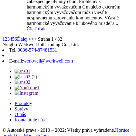
zabezpečuje plynulý chod. Problémy s
harmonickým vyvažovačom Gm alebo externým
harmonickým vyvažovačom môžu viesť k
nesprávnemu zarovnaniu komponentov. Včasné
harmonické vyvažovanie kľukového hriadeľa...
Čítať ďalej
1
2
3
4
5
6
Ďalej >
>>
Strana 1 / 32
Ningbo Werkwell Intl Trading Co., Ltd.
Tel.:
0086-574-87481531
E-mail:
werkwell@werkwell.com
Produkty
Správy
O nás
Kontaktujte nás
© Autorské práva - 2010 – 2022: Všetky práva vyhradené.
Horúce
produkty
-
Mapa stránok