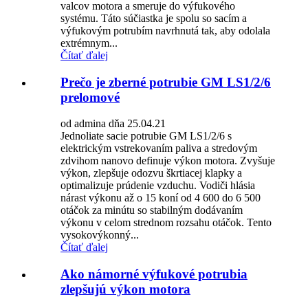
valcov motora a smeruje do výfukového
systému. Táto súčiastka je spolu so sacím a
výfukovým potrubím navrhnutá tak, aby odolala
extrémnym...
Čítať ďalej
Prečo je zberné potrubie GM LS1/2/6
prelomové
od admina dňa 25.04.21
Jednoliate sacie potrubie GM LS1/2/6 s
elektrickým vstrekovaním paliva a stredovým
zdvihom nanovo definuje výkon motora. Zvyšuje
výkon, zlepšuje odozvu škrtiacej klapky a
optimalizuje prúdenie vzduchu. Vodiči hlásia
nárast výkonu až o 15 koní od 4 600 do 6 500
otáčok za minútu so stabilným dodávaním
výkonu v celom strednom rozsahu otáčok. Tento
vysokovýkonný...
Čítať ďalej
Ako námorné výfukové potrubia
zlepšujú výkon motora