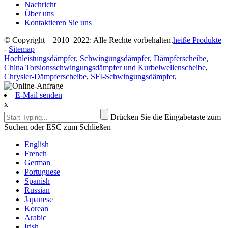
Nachricht
Über uns
Kontaktieren Sie uns
© Copyright – 2010–2022: Alle Rechte vorbehalten.
heiße Produkte
-
Sitemap
Hochleistungsdämpfer
,
Schwingungsdämpfer
,
Dämpferscheibe
,
China Torsionsschwingungsdämpfer und Kurbelwellenscheibe
,
Chrysler-Dämpferscheibe
,
SFI-Schwingungsdämpfer
,
E-Mail senden
x
Drücken Sie die Eingabetaste zum
Suchen oder ESC zum Schließen
English
French
German
Portuguese
Spanish
Russian
Japanese
Korean
Arabic
Irish