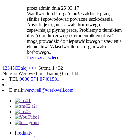
przez admin dnia 25-03-17
Wadliwy tłumik drgań może zakłócić pracę
silnika i spowodować poważne uszkodzenia.
Absorbuje drgania z wału korbowego,
zapewniając płynną pracę. Problemy z tłumikiem
drgań Gm lub zewnętrznym tłumikiem drgań
mogą prowadzić do nieprawidłowego ustawienia
elementów. Właściwy tłumik drgań wału
korbowego...
Przeczytaj więcej
1
2
3
4
5
6
Dalej >
>>
Strona 1 / 32
Ningbo Werkwell Intl Trading Co., Ltd.
TEL:
0086-574-87481531
E-mail:
werkwell@werkwell.com
Produkty