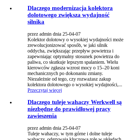
Dlaczego modernizacja kolektora
dolotowego zwiększa wydajność
silnika
przez admin dnia 25-04-07
Kolektor dolotowy o wysokiej wydajności może
zrewolucjonizować sposób, w jaki silnik
oddycha, zwiększając przepływ powietrza i
zapewniając optymalny stosunek powietrza do
paliwa, co skutkuje lepszym spalaniem. Wielu
kierowców zgłasza wzrost mocy o 15–20 koni
mechanicznych po dokonaniu zmiany.
Niezależnie od tego, czy rozważasz zakup
kolektora dolotowego o wysokiej wydajności,...
Przeczytaj więcej
Dlaczego tuleje wahaczy Werkwell są
niezbędne do prawidłowej pracy
zawieszenia
przez admin dnia 25-04-07
Tuleje wahaczy, w tym górne i dolne tuleje
wahaczy, odgrywają kluczową rolę w układach