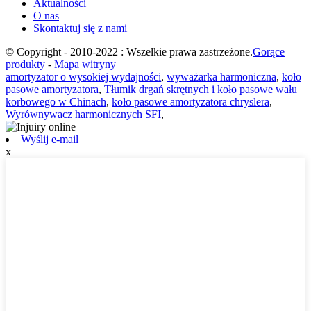
Aktualności
O nas
Skontaktuj się z nami
© Copyright - 2010-2022 : Wszelkie prawa zastrzeżone.
Gorące
produkty
-
Mapa witryny
amortyzator o wysokiej wydajności
,
wyważarka harmoniczna
,
koło
pasowe amortyzatora
,
Tłumik drgań skrętnych i koło pasowe wału
korbowego w Chinach
,
koło pasowe amortyzatora chryslera
,
Wyrównywacz harmonicznych SFI
,
Wyślij e-mail
x