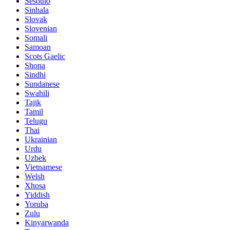
Sesotho
Sinhala
Slovak
Slovenian
Somali
Samoan
Scots Gaelic
Shona
Sindhi
Sundanese
Swahili
Tajik
Tamil
Telugu
Thai
Ukrainian
Urdu
Uzbek
Vietnamese
Welsh
Xhosa
Yiddish
Yoruba
Zulu
Kinyarwanda