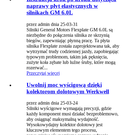
naprawy płyt elastycznych w
silnikach GM 6.0L
przez admin dnia 25-03-31
Silniki General Motors Flexplate GM 6.0L są
niezbędne do połączenia silnika ze skrzynią
biegów, zapewniając płynną pracę. Ta płyta
silnika Flexplate została zaprojektowana tak, aby
wytrzymać trudy codziennej jazdy, zapobiegając
typowym problemom, takim jak pęknięcia,
zużyte koła zębate lub luźne śruby, które mogą
rozerwać...
Przeczytaj więcej
Uwolnij moc wyścigową dzięki
kolektorom dolotowym Werkwell
przez admin dnia 25-03-24
Silniki wyścigowe wymagają precyzji, gdzie
każdy komponent musi działać bezproblemowo,
aby osiągnąć maksymalną wydajność.
Wysokowydajny kolektor dolotowy jest
kluczowym elementem tego procesu,