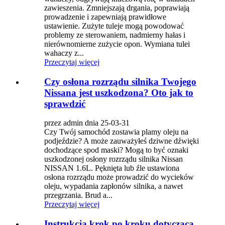
zawieszenia. Zmniejszają drgania, poprawiają
prowadzenie i zapewniają prawidłowe
ustawienie. Zużyte tuleje mogą powodować
problemy ze sterowaniem, nadmierny hałas i
nierównomierne zużycie opon. Wymiana tulei
wahaczy z...
Przeczytaj więcej
Czy osłona rozrządu silnika Twojego
Nissana jest uszkodzona? Oto jak to
sprawdzić
przez admin dnia 25-03-31
Czy Twój samochód zostawia plamy oleju na
podjeździe? A może zauważyłeś dziwne dźwięki
dochodzące spod maski? Mogą to być oznaki
uszkodzonej osłony rozrządu silnika Nissan
NISSAN 1.6L. Pęknięta lub źle ustawiona
osłona rozrządu może prowadzić do wycieków
oleju, wypadania zapłonów silnika, a nawet
przegrzania. Brud a...
Przeczytaj więcej
Instrukcja krok po kroku dotycząca