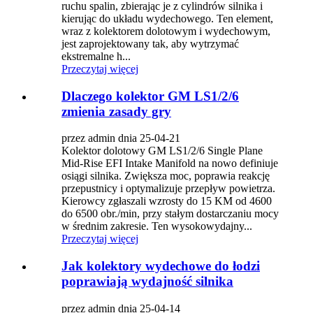
ruchu spalin, zbierając je z cylindrów silnika i
kierując do układu wydechowego. Ten element,
wraz z kolektorem dolotowym i wydechowym,
jest zaprojektowany tak, aby wytrzymać
ekstremalne h...
Przeczytaj więcej
Dlaczego kolektor GM LS1/2/6
zmienia zasady gry
przez admin dnia 25-04-21
Kolektor dolotowy GM LS1/2/6 Single Plane
Mid-Rise EFI Intake Manifold na nowo definiuje
osiągi silnika. Zwiększa moc, poprawia reakcję
przepustnicy i optymalizuje przepływ powietrza.
Kierowcy zgłaszali wzrosty do 15 KM od 4600
do 6500 obr./min, przy stałym dostarczaniu mocy
w średnim zakresie. Ten wysokowydajny...
Przeczytaj więcej
Jak kolektory wydechowe do łodzi
poprawiają wydajność silnika
przez admin dnia 25-04-14