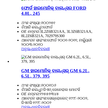
ଫୋର୍ଡ ହାରମୋନିକ୍ ବାଲାନ୍ସର FORD
4.0L, 245
ଅଂଶ ସଂଖ୍ୟା:
୬୦୦୨୫୧
ତିଆରି କରନ୍ତୁ:
ଫୋର୍ଡ
OE ନମ୍ବର:
3L2Z6B321AA, 3L3Z6B321AA,
8L2Z6B321A, 702979S300
ଆବେଦନ ସାରାଂଶ:
ଫୋର୍ଡ ୨୦୦୧-୨୦୧୧, ମର୍କ୍ୟୁରୀ
୨୦୦୩-୨୦୧୦
ଅନୁସନ୍ଧାନ
ବିବରଣୀ
GM ହାରମୋନିକ୍ ବାଲାନ୍ସର୍ GM 6.2L,
6.5L, 379, 395
ଅଂଶ ସଂଖ୍ୟା:
୬୦୦୧୦୬
ତିଆରି କରନ୍ତୁ:
ଜିଏମ୍ ଜେନେରାଲ ମୋଟର୍ସ
OE ନମ୍ବର:
୧୨୫୫୭୩୪୫
ଆବେଦନ ସାରାଂଶ:
ସେଭ୍ରୋଲେଟ୍ ୧୯୯୮-୨୦୦୨,
ଜିଏମସି ୧୯୯୮-୨୦୦୨
ଅନୁସନ୍ଧାନ
ବିବରଣୀ