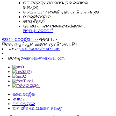
ନାମ:
ଉଚ୍ଚ କ୍ଷମତା ସମ୍ପନ୍ନ ହାରମୋନିକ୍
ବାଲାନ୍ସର୍
ଉତ୍ପାଦ ପ୍ରକାର:
ଇଞ୍ଜିନ୍ ହାରମୋନିକ୍ ବାଲାନ୍ସର୍
ସାମଗ୍ରୀ:
ଇସ୍ପାତ
ସମୟ ଚିହ୍ନ:
ହଁ
ଡ୍ରାଇଭ ବେଲ୍ଟ ପ୍ରକାର:
ସର୍ପେଣ୍ଟାଇନ୍
ଅନୁସନ୍ଧାନ
ବିବରଣୀ
୧
2
3
4
5
6
ପରବର୍ତ୍ତୀ >
>>
ପୃଷ୍ଠା 1 / 8
ନିଙ୍ଗବୋ ୱର୍କୱେଲ ଇଣ୍ଟଲ ଟ୍ରେଡିଂ କୋ।, ଲି।
ଫୋନ :
୦୦୮୬-୫୭୪-୮୭୪୮୧୫୩୧
ଇମେଲ୍ :
werkwell@werkwell.com
ଉତ୍ପାଦଗୁଡ଼ିକ
ସମାଚାର
ଆମ ବିଷୟରେ
ଆମ ସହିତ ଯୋଗାଯୋଗ କରନ୍ତୁ