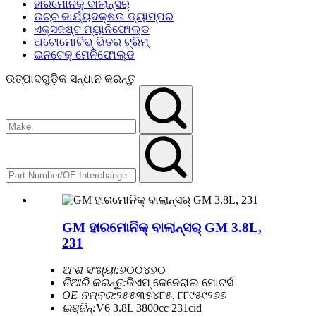
ହାରମୋନିକ୍ ବାଲାନ୍ସର୍
ଉଚ୍ଚ କାର୍ଯ୍ୟଦକ୍ଷତା ଡ୍ୟାମ୍ପର
ଏକ୍ସଜଷ୍ଟ ମ୍ୟାନିଫୋଲ୍ଡ
ଅଟୋମୋଟିଭ୍ ଭିତର ଟ୍ରିମ୍
ଇନଟେକ୍ ମେନିଫୋଲ୍ଡ
ଉତ୍ପାଦଗୁଡ଼ିକ ସନ୍ଧାନ କରନ୍ତୁ
GM ହାରମୋନିକ୍ ବାଲାନ୍ସର୍ GM 3.8L,
231
ଅଂଶ ସଂଖ୍ୟା:
୬୦୦୪୭୦
ତିଆରି କରନ୍ତୁ:
ଜିଏମ୍ ଜେନେରାଲ ମୋଟର୍ସ
OE ନମ୍ବର:
୨୫୫୩୫୪୮୫, ୮୮୯୫୯୨୬୭
ଇଞ୍ଜିନ୍:
V6 3.8L 3800cc 231cid