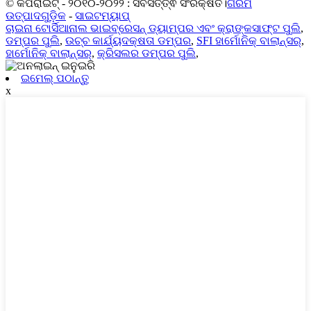
© କପିରାଇଟ୍ - ୨୦୧୦-୨୦୨୨ : ସର୍ବସତ୍ତ୍ଵ ସଂରକ୍ଷିତ।
ଗରମ
ଉତ୍ପାଦଗୁଡ଼ିକ
-
ସାଇଟମ୍ୟାପ୍
ଚାଇନା ଟୋର୍ସିଆନାଲ ଭାଇବ୍ରେସନ୍ ଡ୍ୟାମ୍ପର ଏବଂ କ୍ରାଙ୍କସାଫ୍ଟ ପୁଲି
,
ଡମ୍ପର ପୁଲି
,
ଉଚ୍ଚ କାର୍ଯ୍ୟଦକ୍ଷତା ଡମ୍ପର
,
SFI ହାର୍ମୋନିକ୍ ବାଲାନ୍ସର୍
,
ହାର୍ମୋନିକ୍ ବାଲାନ୍ସର୍
,
କ୍ରିସଲର ଡମ୍ପର ପୁଲି
,
ଇମେଲ୍ ପଠାନ୍ତୁ
x