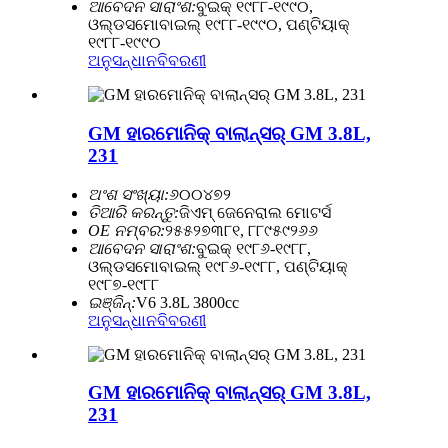
ଆବେଦନ ସାରାଂଶ:
ବୁଇକ୍ ୧୯୮୮-୧୯୯୦,
ଓଲ୍ଡସମୋବାଇଲ୍ ୧୯୮୮-୧୯୯୦, ପଣ୍ଟିୟାକ୍
୧୯୮୮-୧୯୯୦
ଅନୁସନ୍ଧାନ
ବିବରଣୀ
GM ହାରମୋନିକ୍ ବାଲାନ୍ସର୍ GM 3.8L,
231
ଅଂଶ ସଂଖ୍ୟା:
୬୦୦୪୭୨
ତିଆରି କରନ୍ତୁ:
ଜିଏମ୍ ଜେନେରାଲ ମୋଟର୍ସ
OE ନମ୍ବର:
୨୫୫୨୭୩୮୧, ୮୮୯୫୯୨୬୬
ଆବେଦନ ସାରାଂଶ:
ବୁଇକ୍ ୧୯୮୬-୧୯୮୮,
ଓଲ୍ଡସମୋବାଇଲ୍ ୧୯୮୬-୧୯୮୮, ପଣ୍ଟିୟାକ୍
୧୯୮୭-୧୯୮୮
ଇଞ୍ଜିନ୍:
V6 3.8L 3800cc
ଅନୁସନ୍ଧାନ
ବିବରଣୀ
GM ହାରମୋନିକ୍ ବାଲାନ୍ସର୍ GM 3.8L,
231