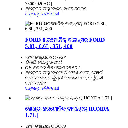
33002920AC |
ଆବେଦନ ସାରାଂଶ:
ଜିପ୍ ୧୯୮୭-୨୦୦୧
ଅନୁସନ୍ଧାନ
ବିବରଣୀ
FORD ହାରମୋନିକ୍ ବାଲାନ୍ସର୍ FORD
5.8L, 6.6L, 351, 400
ଅଂଶ ସଂଖ୍ୟା:
୬୦୦୫୫୧
ତିଆରି କରନ୍ତୁ:
ଫୋର୍ଡ
OE ନମ୍ବର:
ଡି୫ଏଜେଡ୍୬୩୧୬ଏ
ଆବେଦନ ସାରାଂଶ:
ଫୋର୍ଡ ୧୯୭୫-୧୯୮୧, ଫୋର୍ଡ
୧୯୬୮-୧୯୬୯, ମର୍କ୍ୟୁରୀ ୧୯୭୫-୧୯୭୯, ମର୍କ୍ୟୁରୀ
୧୯୬୮-୧୯୬୯
ଅନୁସନ୍ଧାନ
ବିବରଣୀ
ହୋଣ୍ଡା ହରମୋନିକ୍ ବାଲାନ୍ସର୍ HONDA
1.7L |
ଅଂଶ ସଂଖ୍ୟା:
୬୦୦୦୯୨