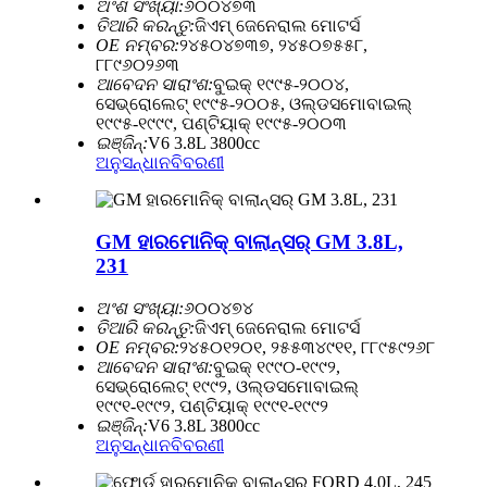
ଅଂଶ ସଂଖ୍ୟା:
୬୦୦୪୭୩
ତିଆରି କରନ୍ତୁ:
ଜିଏମ୍ ଜେନେରାଲ ମୋଟର୍ସ
OE ନମ୍ବର:
୨୪୫୦୪୭୩୭, ୨୪୫୦୭୫୫୮,
୮୮୯୬୦୨୬୩
ଆବେଦନ ସାରାଂଶ:
ବୁଇକ୍ ୧୯୯୫-୨୦୦୪,
ସେଭ୍ରୋଲେଟ୍ ୧୯୯୫-୨୦୦୫, ଓଲ୍ଡସମୋବାଇଲ୍
୧୯୯୫-୧୯୯୯, ପଣ୍ଟିୟାକ୍ ୧୯୯୫-୨୦୦୩
ଇଞ୍ଜିନ୍:
V6 3.8L 3800cc
ଅନୁସନ୍ଧାନ
ବିବରଣୀ
GM ହାରମୋନିକ୍ ବାଲାନ୍ସର୍ GM 3.8L,
231
ଅଂଶ ସଂଖ୍ୟା:
୬୦୦୪୭୪
ତିଆରି କରନ୍ତୁ:
ଜିଏମ୍ ଜେନେରାଲ ମୋଟର୍ସ
OE ନମ୍ବର:
୨୪୫୦୧୨୦୧, ୨୫୫୩୪୯୧୧, ୮୮୯୫୯୨୬୮
ଆବେଦନ ସାରାଂଶ:
ବୁଇକ୍ ୧୯୯୦-୧୯୯୨,
ସେଭ୍ରୋଲେଟ୍ ୧୯୯୨, ଓଲ୍ଡସମୋବାଇଲ୍
୧୯୯୧-୧୯୯୨, ପଣ୍ଟିୟାକ୍ ୧୯୯୧-୧୯୯୨
ଇଞ୍ଜିନ୍:
V6 3.8L 3800cc
ଅନୁସନ୍ଧାନ
ବିବରଣୀ