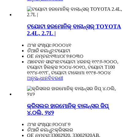
ଟୟୋଟା ହରମୋନିକ୍ ବାଲାନ୍ସର୍ TOYOTA
2.4L, 2.7L |
ଅଂଶ ସଂଖ୍ୟା:
୬୦୦୦୪୧
ତିଆରି କରନ୍ତୁ:
ଟୟୋଟା
OE ନମ୍ବର:
୧୩୪୦୮୭୫୦୩୦
ଆବେଦନ ସାରାଂଶ:
ଟୟୋଟା ୪ରନର୍ ୧୯୯୬-୨୦୦୦,
ଟୟୋଟା ହିଲକ୍ସ ୨୦୦୪-୨୦୧୦, ଟୟୋଟା T100
୧୯୯୪-୧୯୯୮, ଟୟୋଟା ଟାକୋମା ୧୯୯୫-୨୦୦୪
ଅନୁସନ୍ଧାନ
ବିବରଣୀ
କ୍ରିସଲର ହାରମୋନିକ୍ ବାଲାନ୍ସର ଜିପ୍
୪.୦ଲି, ୨୪୨
ଅଂଶ ସଂଖ୍ୟା:
୬୦୦୪୮୭
ତିଆରି କରନ୍ତୁ:
କ୍ରିସଲର
OE ନମ୍ବର:
33002920, 33002920AB,