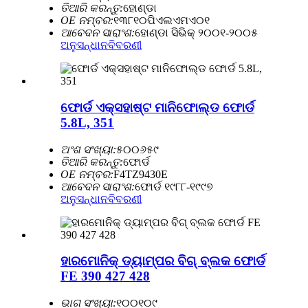
ତିଆରି କରନ୍ତୁ:
ହୋଣ୍ଡା
OE ନମ୍ବର:
୧୩୮୧୦ପିଏଲଏମଏ୦୧
ଆବେଦନ ସାରାଂଶ:
ହୋଣ୍ଡା ସିଭିକ୍ ୨୦୦୧-୨୦୦୫
ଅନୁସନ୍ଧାନ
ବିବରଣୀ
ଫୋର୍ଡ ଏକ୍ସହାଷ୍ଟ ମାନିଫୋଲ୍ଡ ଫୋର୍ଡ
5.8L, 351
ଅଂଶ ସଂଖ୍ୟା:
୫୦୦୬୫୯
ତିଆରି କରନ୍ତୁ:
ଫୋର୍ଡ
OE ନମ୍ବର:
F4TZ9430E
ଆବେଦନ ସାରାଂଶ:
ଫୋର୍ଡ ୧୯୮୮-୧୯୯୭
ଅନୁସନ୍ଧାନ
ବିବରଣୀ
ହାରମୋନିକ୍ ଡ୍ୟାମ୍ପର ବିଗ୍ ବ୍ଲକ ଫୋର୍ଡ
FE 390 427 428
ଭାଗ ସଂଖ୍ୟା:
୧୦୦୧୦୯