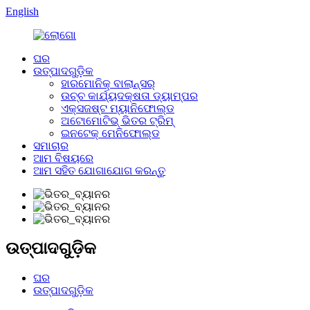
English
ଘର
ଉତ୍ପାଦଗୁଡ଼ିକ
ହାରମୋନିକ୍ ବାଲାନ୍ସର୍
ଉଚ୍ଚ କାର୍ଯ୍ୟଦକ୍ଷତା ଡ୍ୟାମ୍ପର
ଏକ୍ସଜଷ୍ଟ ମ୍ୟାନିଫୋଲ୍ଡ
ଅଟୋମୋଟିଭ୍ ଭିତର ଟ୍ରିମ୍
ଇନଟେକ୍ ମେନିଫୋଲ୍ଡ
ସମାଚାର
ଆମ ବିଷୟରେ
ଆମ ସହିତ ଯୋଗାଯୋଗ କରନ୍ତୁ
ଉତ୍ପାଦଗୁଡ଼ିକ
ଘର
ଉତ୍ପାଦଗୁଡ଼ିକ