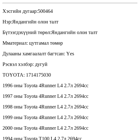
Хэсгийн дугаар
:
500464
Нэр
:
Яндангийн олон талт
Бүтээгдэхүүний төрөл
:
Яндангийн олон талт
M
материал: цутгамал төмөр
Дулааны хамгаалалт багтсан: Y
es
P
эсвэл хэлбэр: дугуй
TOYOTA: 1714175030
1996 оны Toyota 4Runner L4 2.7л 2694сс
1997 оны Toyota 4Runner L4 2.7л 2694сс
1998 оны Toyota 4Runner L4 2.7л 2694сс
1999 оны Toyota 4Runner L4 2.7л 2694сс
2000 оны Toyota 4Runner L4 2.7л 2694сс
1994 оны Toyota T100 L4 2.7л 2694сс