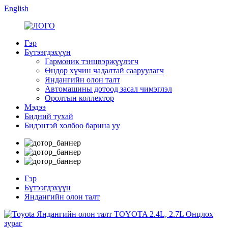
English
Гэр
Бүтээгдэхүүн
Гармоник тэнцвэржүүлэгч
Өндөр хүчин чадалтай сааруулагч
Яндангийн олон талт
Автомашины дотоод засал чимэглэл
Оролтын коллектор
Мэдээ
Бидний тухай
Бидэнтэй холбоо барина уу
Гэр
Бүтээгдэхүүн
Яндангийн олон талт