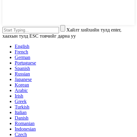
Хайлт хийхийн тулд enter,
хаахын тулд ESC товчийг дарна уу
English
French
German
Portuguese
Spanish
Russian
Japanese
Korean
Arabic
Irish
Greek
Turkish
Italian
Danish
Romanian
Indonesian
Czech