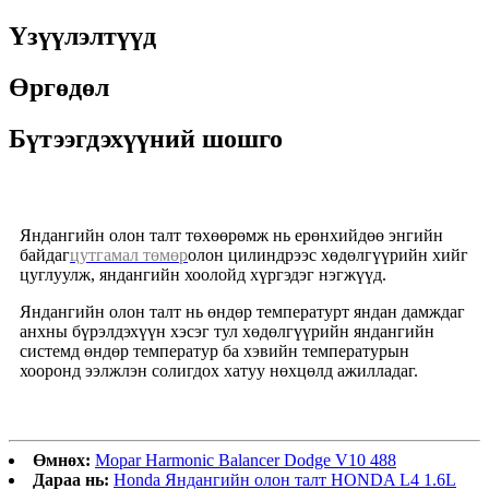
Үзүүлэлтүүд
Өргөдөл
Бүтээгдэхүүний шошго
Яндангийн олон талт төхөөрөмж нь ерөнхийдөө энгийн
байдаг
цутгамал төмөр
олон цилиндрээс хөдөлгүүрийн хийг
цуглуулж, яндангийн хоолойд хүргэдэг нэгжүүд.
Яндангийн олон талт нь өндөр температурт яндан дамждаг
анхны бүрэлдэхүүн хэсэг тул хөдөлгүүрийн яндангийн
системд өндөр температур ба хэвийн температурын
хооронд ээлжлэн солигдох хатуу нөхцөлд ажилладаг.
Өмнөх:
Mopar Harmonic Balancer Dodge V10 488
Дараа нь:
Honda Яндангийн олон талт HONDA L4 1.6L