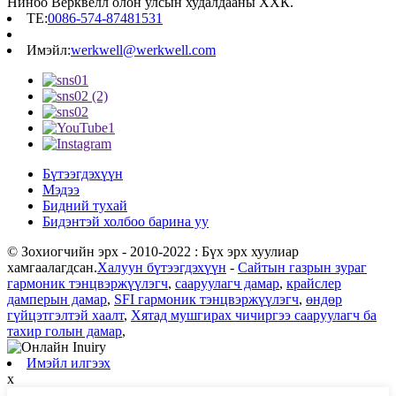
Нинбо Верквелл олон улсын худалдааны ХХК.
TE:
0086-574-87481531
Имэйл:
werkwell@werkwell.com
Бүтээгдэхүүн
Мэдээ
Бидний тухай
Бидэнтэй холбоо барина уу
© Зохиогчийн эрх - 2010-2022 : Бүх эрх хуулиар
хамгаалагдсан.
Халуун бүтээгдэхүүн
-
Сайтын газрын зураг
гармоник тэнцвэржүүлэгч
,
сааруулагч дамар
,
крайслер
дамперын дамар
,
SFI гармоник тэнцвэржүүлэгч
,
өндөр
гүйцэтгэлтэй хаалт
,
Хятад мушгирах чичиргээ сааруулагч ба
тахир голын дамар
,
Имэйл илгээх
x