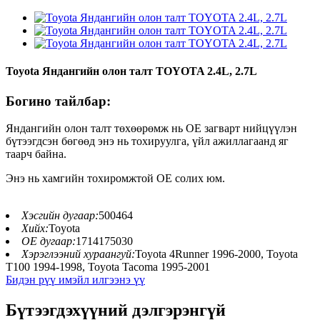
Toyota Яндангийн олон талт TOYOTA 2.4L, 2.7L
Богино тайлбар:
Яндангийн олон талт төхөөрөмж нь OE загварт нийцүүлэн
бүтээгдсэн бөгөөд энэ нь тохируулга, үйл ажиллагаанд яг
таарч байна.
Энэ нь хамгийн тохиромжтой OE солих юм.
Хэсгийн дугаар:
500464
Хийх:
Toyota
OE дугаар:
1714175030
Хэрэглээний хураангуй:
Toyota 4Runner 1996-2000, Toyota
T100 1994-1998, Toyota Tacoma 1995-2001
Бидэн рүү имэйл илгээнэ үү
Бүтээгдэхүүний дэлгэрэнгүй